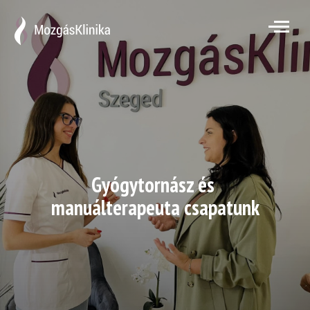
Emal cím*
Feliratkozok
Gyógytornász és
manuálterapeuta csapatunk